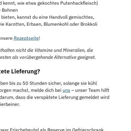
d kennt, wie etwa gekochtes Putenhackfleisch)
ne Bohnen
ieten, kannst du eine Handvoll gemischtes, 
wie Karotten, Erbsen, Blumenkohl oder Brokkoli 
unsere 
Rezeptseite
!
thalten nicht die Vitamine und Mineralien, die 
besten als vorübergehende Alternative geeignet.
ete Lieferung? 
ben bis zu 50 Stunden sicher, solange sie kühl 
rgen machst, melde dich bei 
uns
 – unser Team hilft 
darum, dass die verspätete Lieferung gemeldet wird 
ierbeiner.
 paar Frischebeutel als Reserve im Gefrierschrank 