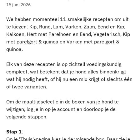
15 juni 2026
We hebben momenteel 11 smakelijke recepten om uit 
te kiezen: Kip, Rund, Lam, Varken, Zalm, Eend en Kip, 
Kalkoen, Hert met Parelhoen en Eend, Vegetarisch, Kip 
met parelgort & quinoa en Varken met parelgort & 
quinoa. 
Elk van deze recepten is op zichzelf voedingskundig 
compleet, wat betekent dat je hond alles binnenkrijgt 
wat hij nodig heeft, of hij nu een mix krijgt of slechts één 
of twee varianten.
Om de maaltijdselectie in de boxen van je hond te 
wijzigen, log je in op je account en doorloop je de 
volgende stappen.
Stap 1
:
Op je 'Thuis'-pagina kies je de volgende box. Daar zie je 