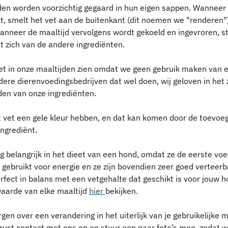
den worden voorzichtig gegaard in hun eigen sappen. Wanneer 
t, smelt het vet aan de buitenkant (dit noemen we "renderen"
anneer de maaltijd vervolgens wordt gekoeld en ingevroren, sto
t zich van de andere ingrediënten.
vet in onze maaltijden zien omdat we geen gebruik maken van 
dere dierenvoedingsbedrijven dat wel doen, wij geloven in het z
den van onze ingrediënten.
 vet een gele kleur hebben, en dat kan komen door de toevoeg
ngrediënt.
rg belangrijk in het dieet van een hond, omdat ze de eerste voe
t gebruikt voor energie en ze zijn bovendien zeer goed verteerba
erfect in balans met een vetgehalte dat geschikt is voor jouw ho
aarde van elke maaltijd 
hier 
bekijken.
rgen over een verandering in het uiterlijk van je gebruikelijke m
ust contact met ons op en stuur een paar foto’s mee, zodat w