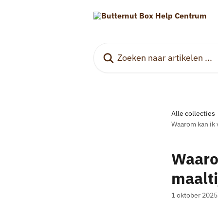
Naar de hoofdinhoud
Zoeken naar artikelen ...
Alle collecties
Waarom kan ik v
Waarom
maalt
1 oktober 2025