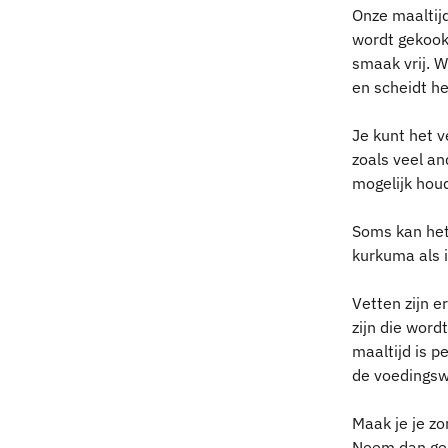
Onze maaltij
wordt gekook
smaak vrij. W
en scheidt he
Je kunt het 
zoals veel an
mogelijk hou
Soms kan het
kurkuma als i
Vetten zijn e
zijn die word
maaltijd is p
de voedingsw
Maak je je zo
Neem dan ger