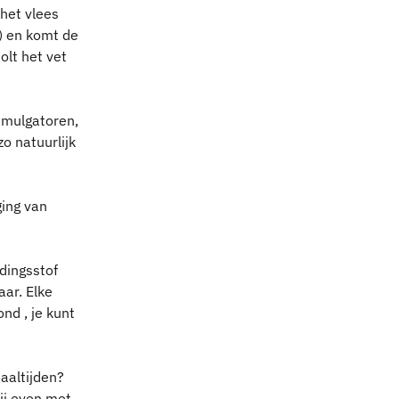
het vlees 
) en komt de 
lt het vet 
emulgatoren, 
o natuurlijk 
ing van 
dingsstof 
ar. Elke 
nd , je kunt 
aaltijden? 
ij even met 