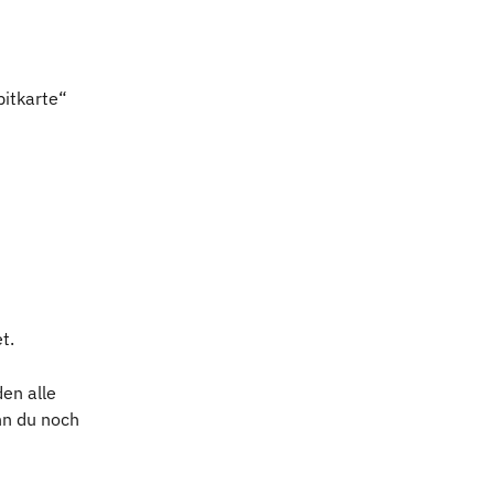
itkarte“ 
t.
en alle 
nn du noch 