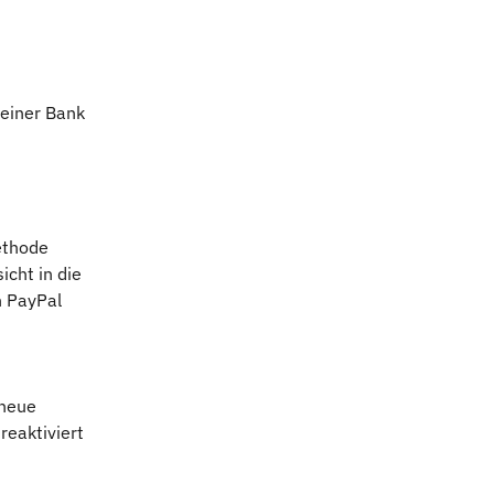
deiner Bank 
ethode 
cht in die 
n PayPal 
neue 
eaktiviert 