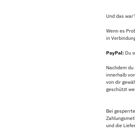
Und das war’
Wenn es Probl
in Verbindung
PayPal:
 Du 
Nachdem du d
innerhalb von
von dir gewä
geschützt we
Bei gesperrt
Zahlungsmeth
und die Lief