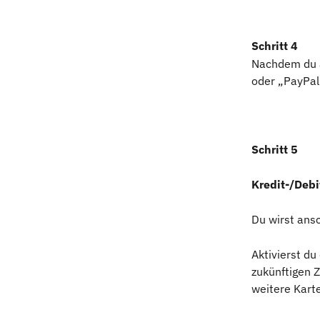
Schritt 4
Nachdem du a
oder „PayPal
Schritt 5
Kredit-/Debi
Du wirst ansc
Aktivierst d
zukünftigen 
weitere Karte